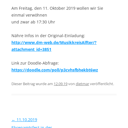
Am Freitag, den 11. Oktober 2019 wollen wir Sie
einmal verwöhnen
und zwar ab 17:30 Uhr
Nähre Infos in der Original-Einladung:
http://www.dm-web.de/MusikkreisAlfter/?
attachment_id=3851
Link zur Doodle-Abfrage:
https://doodle.com/poll/p3cvhsfbhekbt6wz
Dieser Beitrag wurde am
12.09.19
von
dietmar
veröffentlicht.
Beitragsnavigation
←
11.10.2019
Ehrenamtsfest in der