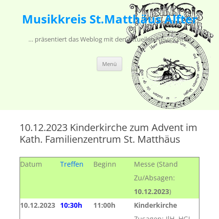
Musikkreis St.Matthäus Alfter
… präsentiert das Weblog mit den aktuellen Neuigkeiten
Zum Inhalt springen
Menü
10.12.2023 Kinderkirche zum Advent im
Kath. Familienzentrum St. Matthäus
Datum
Treffen
Beginn
Messe (Stand
Zu/Absagen:
10.12.2023
)
10.12.2023
10:30h
11:00h
Kinderkirche
Zusagen: IlH, HGL,