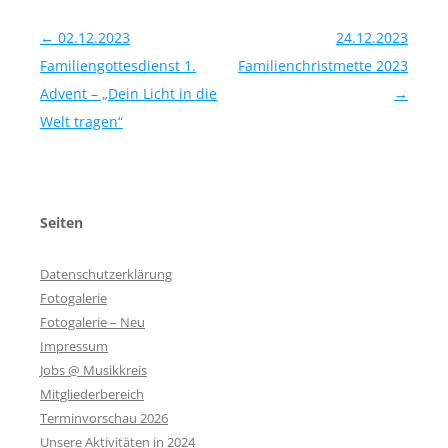
Beitragsnavigation
←
02.12.2023
24.12.2023
Familiengottesdienst 1.
Familienchristmette 2023
Advent – „Dein Licht in die
→
Welt tragen“
Seiten
Datenschutzerklärung
Fotogalerie
Fotogalerie – Neu
Impressum
Jobs @ Musikkreis
Mitgliederbereich
Terminvorschau 2026
Unsere Aktivitäten in 2024